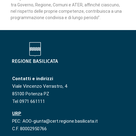
tra Governo, Regione, Comuni e ATER, affinché ciascuno,
nel rispetto delle proprie competenze, contribuisca a una
programmazione condivisa e di lungo periodo”.
Contatti e indirizzi
Viale Vincenzo Verrastro, 4
85100 Potenza PZ
Tel 0971 661111
URP
PEC: AOO-giunta@cert.regione.basilicata.it
C.F. 80002950766