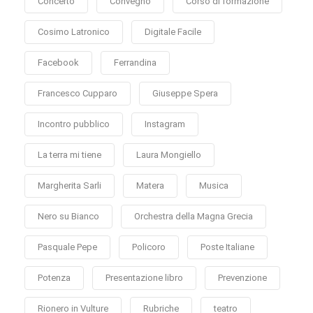
Concerto
Convegno
Corso di formazione
Cosimo Latronico
Digitale Facile
Facebook
Ferrandina
Francesco Cupparo
Giuseppe Spera
Incontro pubblico
Instagram
La terra mi tiene
Laura Mongiello
Margherita Sarli
Matera
Musica
Nero su Bianco
Orchestra della Magna Grecia
Pasquale Pepe
Policoro
Poste Italiane
Potenza
Presentazione libro
Prevenzione
Rionero in Vulture
Rubriche
teatro