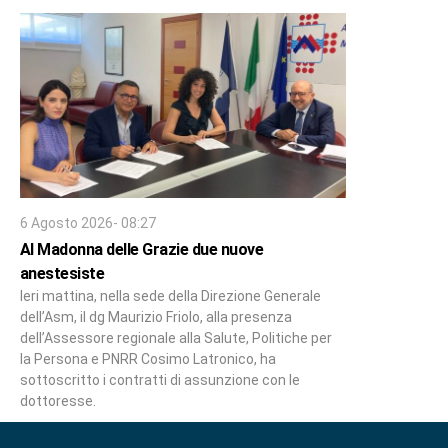
6 Agosto 2026- 08:27
Al Madonna delle Grazie due nuove
anestesiste
Ieri mattina, nella sede della Direzione Generale
dell’Asm, il dg Maurizio Friolo, alla presenza
dell’Assessore regionale alla Salute, Politiche per
la Persona e PNRR Cosimo Latronico, ha
sottoscritto i contratti di assunzione con le
dottoresse.