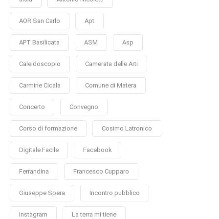
AOR San Carlo
Apt
APT Basilicata
ASM
Asp
Caleidoscopio
Camerata delle Arti
Carmine Cicala
Comune di Matera
Concerto
Convegno
Corso di formazione
Cosimo Latronico
Digitale Facile
Facebook
Ferrandina
Francesco Cupparo
Giuseppe Spera
Incontro pubblico
Instagram
La terra mi tiene