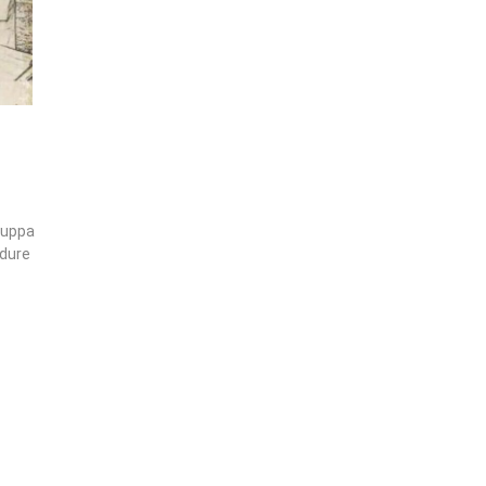
luppa
 dure