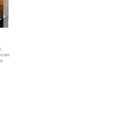
i,
enzale
le