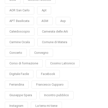
AOR San Carlo
Apt
APT Basilicata
ASM
Asp
Caleidoscopio
Camerata delle Arti
Carmine Cicala
Comune di Matera
Concerto
Convegno
Corso di formazione
Cosimo Latronico
Digitale Facile
Facebook
Ferrandina
Francesco Cupparo
Giuseppe Spera
Incontro pubblico
Instagram
La terra mi tiene