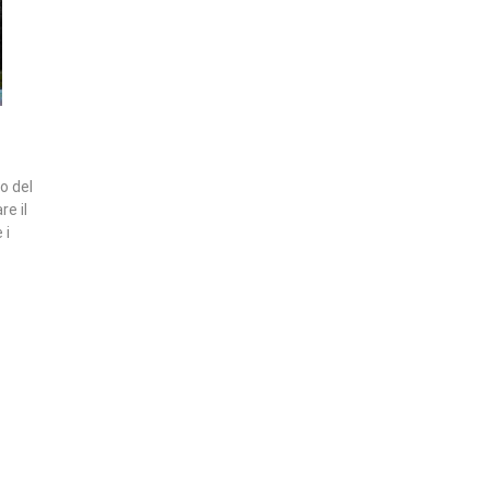
o del
re il
 i