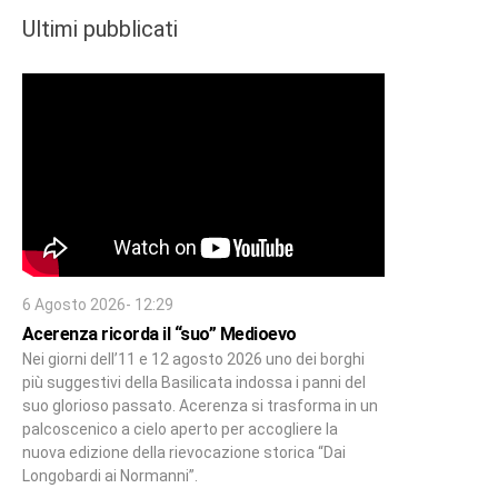
Ultimi pubblicati
6 Agosto 2026- 12:29
Acerenza ricorda il “suo” Medioevo
Nei giorni dell’11 e 12 agosto 2026 uno dei borghi
più suggestivi della Basilicata indossa i panni del
suo glorioso passato. Acerenza si trasforma in un
palcoscenico a cielo aperto per accogliere la
nuova edizione della rievocazione storica “Dai
Longobardi ai Normanni”.