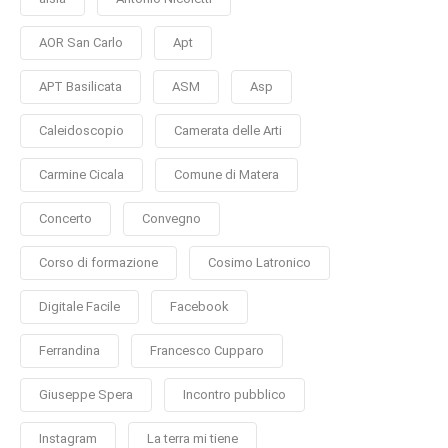
AOR San Carlo
Apt
APT Basilicata
ASM
Asp
Caleidoscopio
Camerata delle Arti
Carmine Cicala
Comune di Matera
Concerto
Convegno
Corso di formazione
Cosimo Latronico
Digitale Facile
Facebook
Ferrandina
Francesco Cupparo
Giuseppe Spera
Incontro pubblico
Instagram
La terra mi tiene