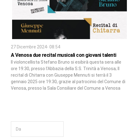
27 Dicembre 2024- 08:54
A Venosa due recital musicali con giovani talenti
Il violoncellista Stefano Bruno si esibirà questa sera alle
ore 19:30, presso l’Abbazia della S.S. Trinità a Venosa; Il
recital di Chitarra con Giuseppe Mennuti si terrà il 3
gennaio 2025 ore 19:30, grazie al patrocinio del Comune di
Venosa, presso la Sala Consiliare del Comune a Venosa