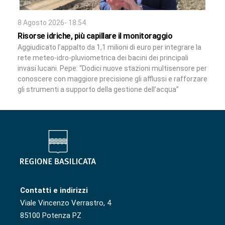
8 Agosto 2026- 18:54
Risorse idriche, più capillare il monitoraggio
Aggiudicato l’appalto da 1,1 milioni di euro per integrare la
rete meteo-idro-pluviometrica dei bacini dei principali
invasi lucani. Pepe: “Dodici nuove stazioni multisensore per
conoscere con maggiore precisione gli afflussi e rafforzare
gli strumenti a supporto della gestione dell’acqua”
Contatti e indirizzi
Viale Vincenzo Verrastro, 4
85100 Potenza PZ