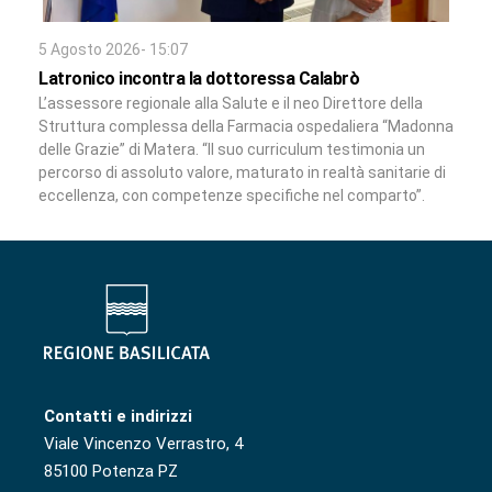
5 Agosto 2026- 15:07
Latronico incontra la dottoressa Calabrò
L’assessore regionale alla Salute e il neo Direttore della
Struttura complessa della Farmacia ospedaliera “Madonna
delle Grazie” di Matera. “Il suo curriculum testimonia un
percorso di assoluto valore, maturato in realtà sanitarie di
eccellenza, con competenze specifiche nel comparto”.
Contatti e indirizzi
Viale Vincenzo Verrastro, 4
85100 Potenza PZ