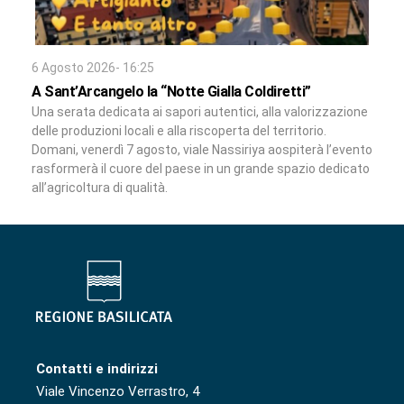
6 Agosto 2026- 16:25
A Sant’Arcangelo la “Notte Gialla Coldiretti”
Una serata dedicata ai sapori autentici, alla valorizzazione
delle produzioni locali e alla riscoperta del territorio.
Domani, venerdì 7 agosto, viale Nassiriya aospiterà l’evento
rasformerà il cuore del paese in un grande spazio dedicato
all’agricoltura di qualità.
Contatti e indirizzi
Viale Vincenzo Verrastro, 4