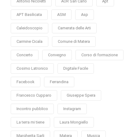
Antonio Nicoletti
AOR San Carlo
Apt
APT Basilicata
ASM
Asp
Caleidoscopio
Camerata delle Arti
Carmine Cicala
Comune di Matera
Concerto
Convegno
Corso di formazione
Cosimo Latronico
Digitale Facile
Facebook
Ferrandina
Francesco Cupparo
Giuseppe Spera
Incontro pubblico
Instagram
La terra mi tiene
Laura Mongiello
Margherita Sarli
Matera
Musica