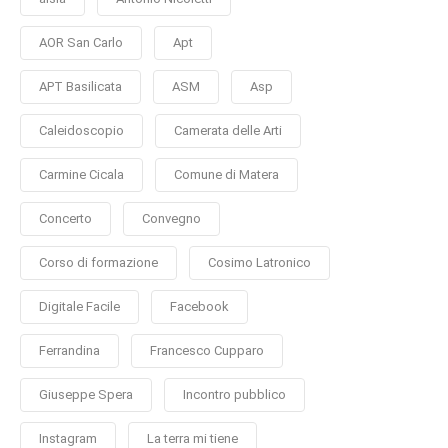
AOR San Carlo
Apt
APT Basilicata
ASM
Asp
Caleidoscopio
Camerata delle Arti
Carmine Cicala
Comune di Matera
Concerto
Convegno
Corso di formazione
Cosimo Latronico
Digitale Facile
Facebook
Ferrandina
Francesco Cupparo
Giuseppe Spera
Incontro pubblico
Instagram
La terra mi tiene