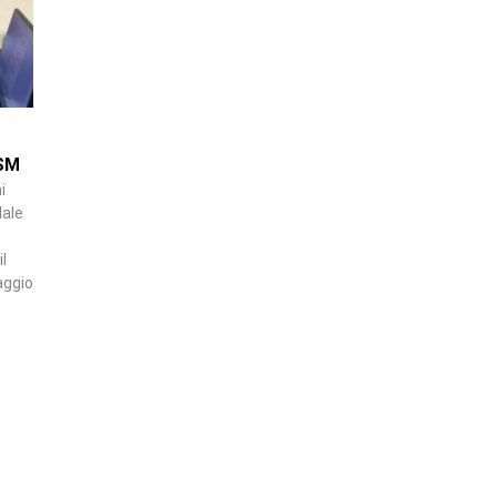
ASM
i
dale
l
aggio