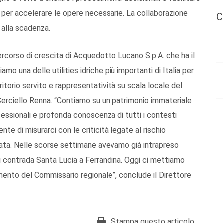
 per accelerare le opere necessarie. La collaborazione
C
 alla scadenza.
ercorso di crescita di Acquedotto Lucano S.p.A. che ha il
amo una delle utilities idriche più importanti di Italia per
itorio servito e rappresentatività su scala locale del
 Cerciello Renna. “Contiamo su un patrimonio immateriale
ssionali e profonda conoscenza di tutti i contesti
ente di misurarci con le criticità legate al rischio
cata. Nelle scorse settimane avevamo già intrapreso
 di contrada Santa Lucia a Ferrandina. Oggi ci mettiamo
amento del Commissario regionale”, conclude il Direttore
Stampa questo articolo