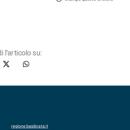
i l'articolo su:
regione.basilicata.it