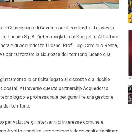
ra il Commissario di Governo per il contrasto al dissesto
to Lucano S.p.A. L’intesa, siglata dal Soggetto Attuatore
enerale di Acquedotto Lucano, Prof. Luigi Cerciello Renna,
a per rafforzare la sicurezza del territorio lucano e la
iuntamente le criticità legate al dissesto e al rischio
della costa). Attraverso questa partnership Acquedotto
tecnologico e professionale per garantire una gestione
 del territorio.
to per valutare gli interventi di interesse comune e
no è volto a snellire i procedimenti decisionali e facilitare