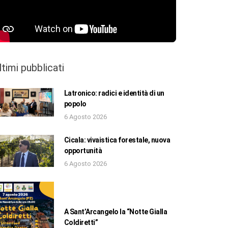
ltimi pubblicati
Latronico: radici e identità di un
popolo
6 Agosto 2026
Cicala: vivaistica forestale, nuova
opportunità
6 Agosto 2026
A Sant’Arcangelo la “Notte Gialla
Coldiretti”