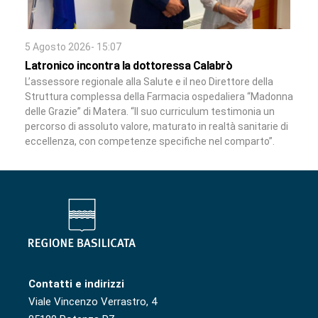
5 Agosto 2026- 15:07
Latronico incontra la dottoressa Calabrò
L’assessore regionale alla Salute e il neo Direttore della
Struttura complessa della Farmacia ospedaliera “Madonna
delle Grazie” di Matera. “Il suo curriculum testimonia un
percorso di assoluto valore, maturato in realtà sanitarie di
eccellenza, con competenze specifiche nel comparto”.
Contatti e indirizzi
Viale Vincenzo Verrastro, 4