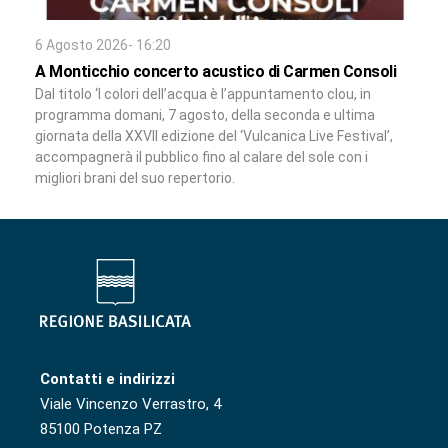
6 Agosto 2026- 16:20
A Monticchio concerto acustico di Carmen Consoli
Dal titolo ‘I colori dell’acqua è l’appuntamento clou, in
programma domani, 7 agosto, della seconda e ultima
giornata della XXVII edizione del ‘Vulcanica Live Festival’,
accompagnerà il pubblico fino al calare del sole con i
migliori brani del suo repertorio.
Contatti e indirizzi
Viale Vincenzo Verrastro, 4
85100 Potenza PZ