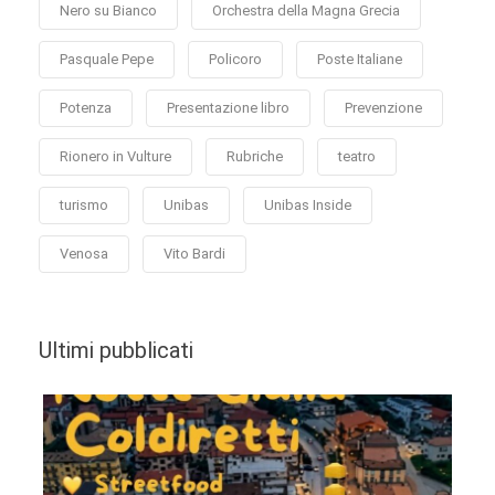
Nero su Bianco
Orchestra della Magna Grecia
Pasquale Pepe
Policoro
Poste Italiane
Potenza
Presentazione libro
Prevenzione
Rionero in Vulture
Rubriche
teatro
turismo
Unibas
Unibas Inside
Venosa
Vito Bardi
Ultimi pubblicati