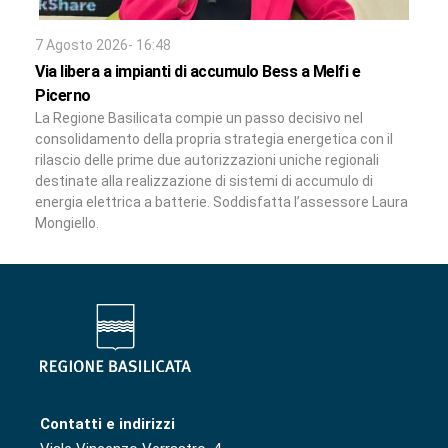
7 Agosto 2026- 16:48
Via libera a impianti di accumulo Bess a Melfi e
Picerno
La Regione Basilicata compie un passo decisivo nel
consolidamento della propria strategia energetica con il
rilascio delle prime due autorizzazioni uniche regionali
destinate alla realizzazione di sistemi di accumulo di
energia elettrica a batterie. Soddisfatta l’assessore Laura
Mongiello.
Contatti e indirizzi