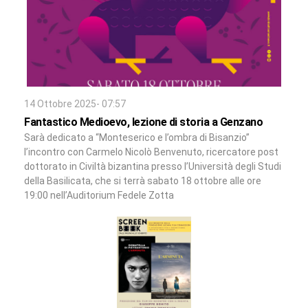
14 Ottobre 2025- 07:57
Fantastico Medioevo, lezione di storia a Genzano
Sarà dedicato a “Monteserico e l’ombra di Bisanzio”
l’incontro con Carmelo Nicolò Benvenuto, ricercatore post
dottorato in Civiltà bizantina presso l’Università degli Studi
della Basilicata, che si terrà sabato 18 ottobre alle ore
19:00 nell’Auditorium Fedele Zotta