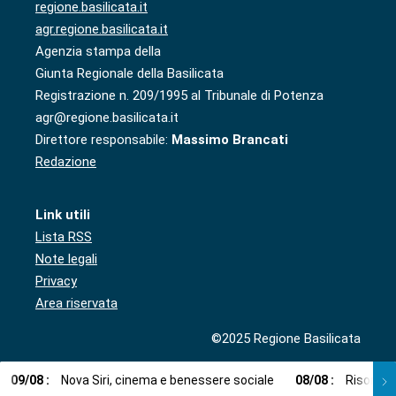
regione.basilicata.it
agr.regione.basilicata.it
Agenzia stampa della
Giunta Regionale della Basilicata
Registrazione n. 209/1995 al Tribunale di Potenza
agr@regione.basilicata.it
Direttore responsabile:
Massimo Brancati
Redazione
Link utili
Lista RSS
Note legali
Privacy
Area riservata
©2025 Regione Basilicata
09
/
08
:
Nova Siri, cinema e benessere sociale
08
/
08
:
Risorse i