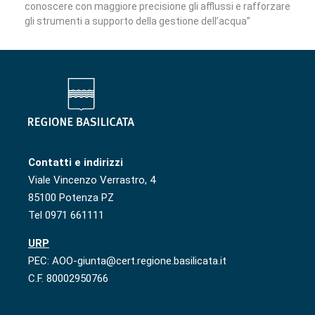
conoscere con maggiore precisione gli afflussi e rafforzare
gli strumenti a supporto della gestione dell’acqua”
Contatti e indirizzi
Viale Vincenzo Verrastro, 4
85100 Potenza PZ
Tel 0971 661111
URP
PEC: AOO-giunta@cert.regione.basilicata.it
C.F. 80002950766