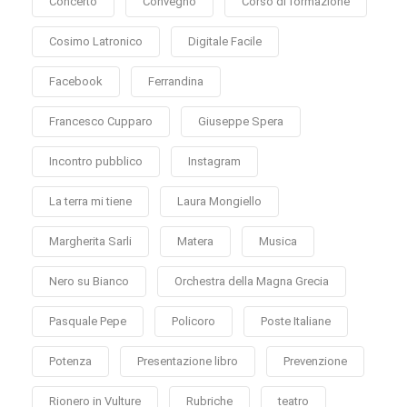
Concerto
Convegno
Corso di formazione
Cosimo Latronico
Digitale Facile
Facebook
Ferrandina
Francesco Cupparo
Giuseppe Spera
Incontro pubblico
Instagram
La terra mi tiene
Laura Mongiello
Margherita Sarli
Matera
Musica
Nero su Bianco
Orchestra della Magna Grecia
Pasquale Pepe
Policoro
Poste Italiane
Potenza
Presentazione libro
Prevenzione
Rionero in Vulture
Rubriche
teatro