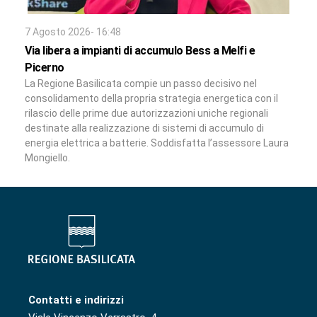
7 Agosto 2026- 16:48
Via libera a impianti di accumulo Bess a Melfi e
Picerno
La Regione Basilicata compie un passo decisivo nel
consolidamento della propria strategia energetica con il
rilascio delle prime due autorizzazioni uniche regionali
destinate alla realizzazione di sistemi di accumulo di
energia elettrica a batterie. Soddisfatta l’assessore Laura
Mongiello.
Contatti e indirizzi