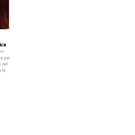
ica
lm-
ze per
i. Ad
arte