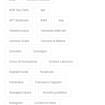
AOR San Carlo
Apt
APT Basilicata
ASM
Asp
Caleidoscopio
Camerata delle Arti
Carmine Cicala
Comune di Matera
Concerto
Convegno
Corso di formazione
Cosimo Latronico
Digitale Facile
Facebook
Ferrandina
Francesco Cupparo
Giuseppe Spera
Incontro pubblico
Instagram
La terra mi tiene