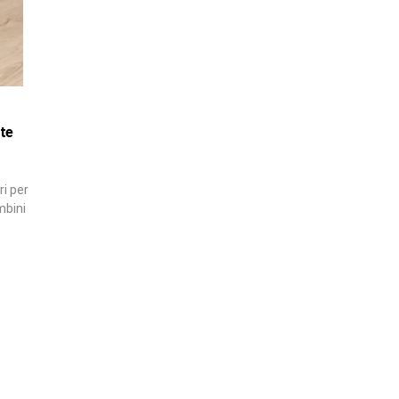
te
i per
mbini