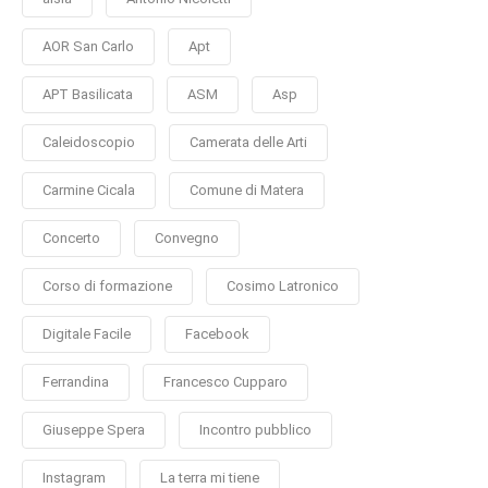
AOR San Carlo
Apt
APT Basilicata
ASM
Asp
Caleidoscopio
Camerata delle Arti
Carmine Cicala
Comune di Matera
Concerto
Convegno
Corso di formazione
Cosimo Latronico
Digitale Facile
Facebook
Ferrandina
Francesco Cupparo
Giuseppe Spera
Incontro pubblico
Instagram
La terra mi tiene