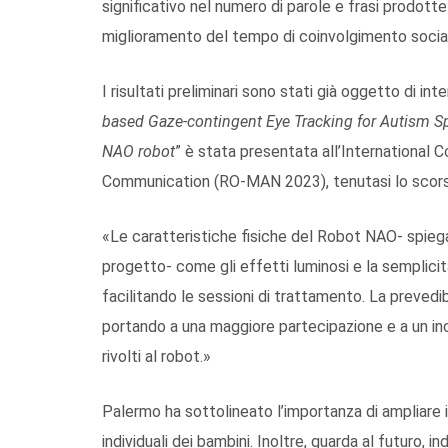
significativo nel numero di parole e frasi prodotte 
miglioramento del tempo di coinvolgimento social
I risultati preliminari sono stati già oggetto di in
based Gaze-contingent Eye Tracking for Autism Sp
NAO robot
” è stata presentata all’International
Communication (RO-MAN 2023), tenutasi lo scorso
«Le caratteristiche fisiche del Robot NAO- spieg
progetto- come gli effetti luminosi e la semplicità
facilitando le sessioni di trattamento. La prevedibil
portando a una maggiore partecipazione e a un inc
rivolti al robot.»
Palermo ha sottolineato l’importanza di ampliare i
individuali dei bambini. Inoltre, guarda al futuro, i