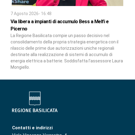
7 Agosto 2026- 16:48
Via libera a impianti di accumulo Bess a Melfi e
Picerno
La Regione Basilicata compie un passo decisivo nel
consolidamento della propria strategia energetica con il
rilascio delle prime due autorizzazioni uniche regionali
destinate alla realizzazione di sistemi di accumulo di
energia elettrica a batterie. Soddisfatta l’assessore Laura
Mongiello.
Contatti e indirizzi