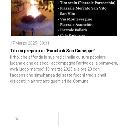
17 Marzo 2025- 08:31
Tito si prepara ai “Fuochi di San Giuseppe”
Il rito, che affonda le sue radici nella cultura popolare
lucana e che da secoli accompagna l’arrivo della primavera,
avrà luogo martedì 18 marzo 2025 alle ore 20 con
l’accensione simultanea dei sette fuochi tradizionali
dislocati in altrettanti quartieri del Comune