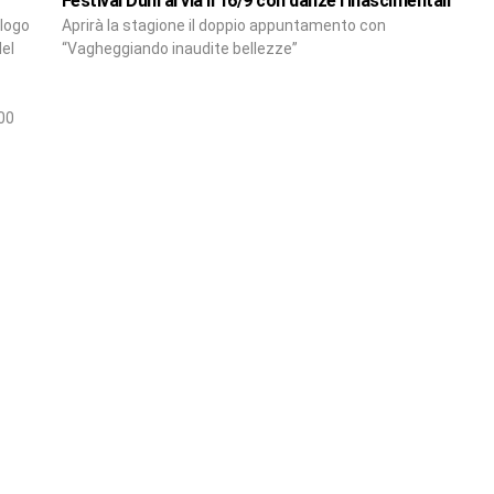
Festival Duni al via il 16/9 con danze rinascimentali
ologo
Aprirà la stagione il doppio appuntamento con
del
“Vagheggiando inaudite bellezze”
00