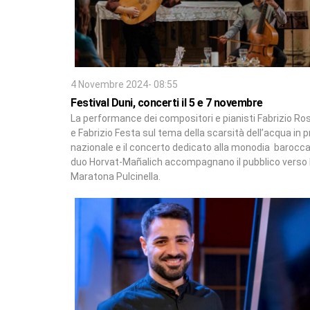
4 Novembre 2024- 08:55
Festival Duni, concerti il 5 e 7 novembre
La performance dei compositori e pianisti Fabrizio Ro
e Fabrizio Festa sul tema della scarsità dell’acqua in 
nazionale e il concerto dedicato alla monodia barocca
duo Horvat-Mañalich accompagnano il pubblico verso 
Maratona Pulcinella.