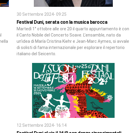
30 Settembre 2024- 09:25
Festival Duni, serata con la musica barocca
Martedì 1° ottobre alle ore 20 il quarto appuntamento è con
l
il Canto Nobile del Concerto Soave. L’ensamble, nato da
nella
un’idea di María Cristina Kiehr e Jean-Marc Aymes, si avvale
di solisti di fama internazionale per esplorare il repertorio
italiano del Seicento.
12 Settembre 2024- 16:14