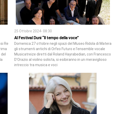
25 Ottobre 2024- 08:30
Al Festival Duni “Il tempo della voce”
ssi Re
Domenica 27 ottobre negli spazi del Museo Ridola di Matera
prima
gli strumenti antichi di Orfeo Futuro e l’ensemble vocale
 del
Musicatreize diretti dal Roland Hayrabedian, con Francesco
la
D’Orazio al violino solista, si esibiranno in un meraviglioso
intreccio tra musica e voci