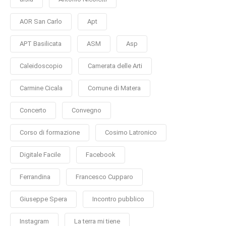
AOR San Carlo
Apt
APT Basilicata
ASM
Asp
Caleidoscopio
Camerata delle Arti
Carmine Cicala
Comune di Matera
Concerto
Convegno
Corso di formazione
Cosimo Latronico
Digitale Facile
Facebook
Ferrandina
Francesco Cupparo
Giuseppe Spera
Incontro pubblico
Instagram
La terra mi tiene