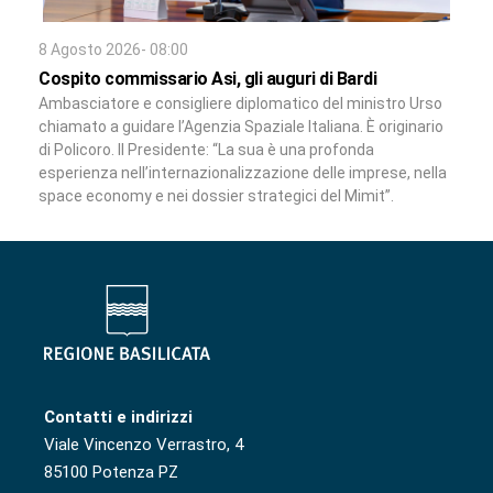
8 Agosto 2026- 08:00
Cospito commissario Asi, gli auguri di Bardi
Ambasciatore e consigliere diplomatico del ministro Urso
chiamato a guidare l’Agenzia Spaziale Italiana. È originario
di Policoro. Il Presidente: “La sua è una profonda
esperienza nell’internazionalizzazione delle imprese, nella
space economy e nei dossier strategici del Mimit”.
Contatti e indirizzi
Viale Vincenzo Verrastro, 4
85100 Potenza PZ