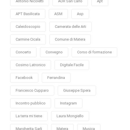
Antonio Nicoletti
AOR San Carlo
Apt
APT Basilicata
ASM
Asp
Caleidoscopio
Camerata delle Arti
Carmine Cicala
Comune di Matera
Concerto
Convegno
Corso di formazione
Cosimo Latronico
Digitale Facile
Facebook
Ferrandina
Francesco Cupparo
Giuseppe Spera
Incontro pubblico
Instagram
La terra mi tiene
Laura Mongiello
Margherita Sarli
Matera
Musica