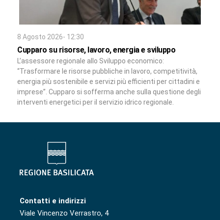
8 Agosto 2026- 12:30
Cupparo su risorse, lavoro, energia e sviluppo
L’assessore regionale allo Sviluppo economico:
“Trasformare le risorse pubbliche in lavoro, competitività,
energia più sostenibile e servizi più efficienti per cittadini e
imprese”. Cupparo si sofferma anche sulla questione degli
interventi energetici per il servizio idrico regionale.
Contatti e indirizzi
Viale Vincenzo Verrastro, 4