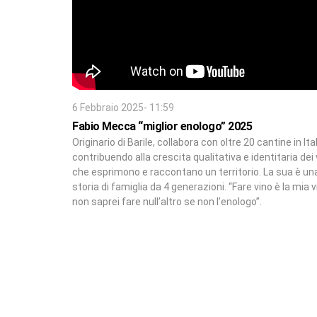
6 Febbraio 2025- 11:59
Fabio Mecca “miglior enologo” 2025
Originario di Barile, collabora con oltre 20 cantine in Ita
contribuendo alla crescita qualitativa e identitaria dei 
che esprimono e raccontano un territorio. La sua è un
storia di famiglia da 4 generazioni. “Fare vino è la mia v
non saprei fare null’altro se non l’enologo”.