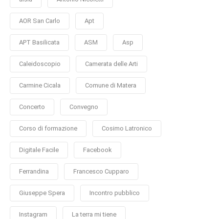
AOR San Carlo
Apt
APT Basilicata
ASM
Asp
Caleidoscopio
Camerata delle Arti
Carmine Cicala
Comune di Matera
Concerto
Convegno
Corso di formazione
Cosimo Latronico
Digitale Facile
Facebook
Ferrandina
Francesco Cupparo
Giuseppe Spera
Incontro pubblico
Instagram
La terra mi tiene