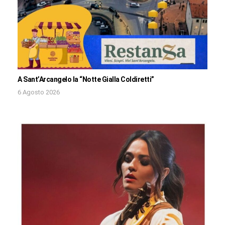
A Sant’Arcangelo la “Notte Gialla Coldiretti”
6 Agosto 2026