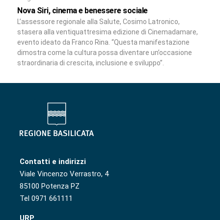
Nova Siri, cinema e benessere sociale
L’assessore regionale alla Salute, Cosimo Latronico,
stasera alla ventiquattresima edizione di Cinemadamare,
evento ideato da Franco Rina. “Questa manifestazione
dimostra come la cultura possa diventare un’occasione
straordinaria di crescita, inclusione e sviluppo”.
Contatti e indirizzi
Viale Vincenzo Verrastro, 4
85100 Potenza PZ
Tel 0971 661111
URP