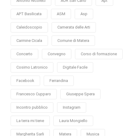
Antonio Nicoletti
AOR San Carlo
Apt
APT Basilicata
ASM
Asp
Caleidoscopio
Camerata delle Arti
Carmine Cicala
Comune di Matera
Concerto
Convegno
Corso di formazione
Cosimo Latronico
Digitale Facile
Facebook
Ferrandina
Francesco Cupparo
Giuseppe Spera
Incontro pubblico
Instagram
La terra mi tiene
Laura Mongiello
Margherita Sarli
Matera
Musica