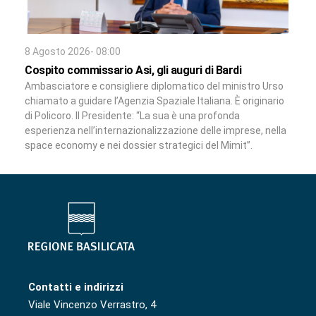
8 Agosto 2026- 08:00
Cospito commissario Asi, gli auguri di Bardi
Ambasciatore e consigliere diplomatico del ministro Urso
chiamato a guidare l’Agenzia Spaziale Italiana. È originario
di Policoro. Il Presidente: “La sua è una profonda
esperienza nell’internazionalizzazione delle imprese, nella
space economy e nei dossier strategici del Mimit”.
Contatti e indirizzi
Viale Vincenzo Verrastro, 4