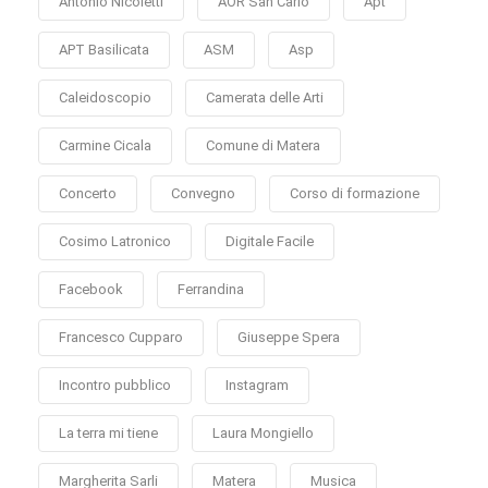
Antonio Nicoletti
AOR San Carlo
Apt
APT Basilicata
ASM
Asp
Caleidoscopio
Camerata delle Arti
Carmine Cicala
Comune di Matera
Concerto
Convegno
Corso di formazione
Cosimo Latronico
Digitale Facile
Facebook
Ferrandina
Francesco Cupparo
Giuseppe Spera
Incontro pubblico
Instagram
La terra mi tiene
Laura Mongiello
Margherita Sarli
Matera
Musica