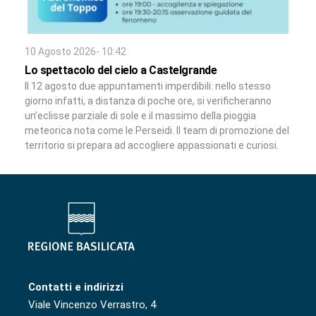
10 Agosto 2026- 10:42
Lo spettacolo del cielo a Castelgrande
Il 12 agosto due appuntamenti imperdibili: nello stesso
giorno infatti, a distanza di poche ore, si verificheranno
un’eclisse parziale di sole e il massimo della pioggia
meteorica nota come le Perseidi. Il team di promozione del
territorio si prepara ad accogliere appassionati e curiosi.
Contatti e indirizzi
Viale Vincenzo Verrastro, 4