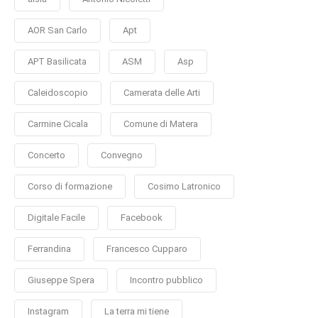
AOR San Carlo
Apt
APT Basilicata
ASM
Asp
Caleidoscopio
Camerata delle Arti
Carmine Cicala
Comune di Matera
Concerto
Convegno
Corso di formazione
Cosimo Latronico
Digitale Facile
Facebook
Ferrandina
Francesco Cupparo
Giuseppe Spera
Incontro pubblico
Instagram
La terra mi tiene