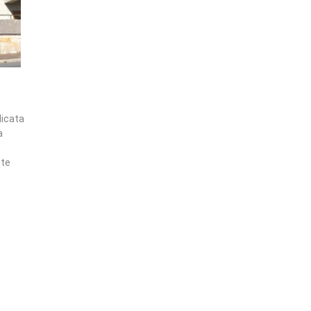
licata
a
ste