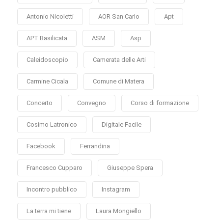
Antonio Nicoletti
AOR San Carlo
Apt
APT Basilicata
ASM
Asp
Caleidoscopio
Camerata delle Arti
Carmine Cicala
Comune di Matera
Concerto
Convegno
Corso di formazione
Cosimo Latronico
Digitale Facile
Facebook
Ferrandina
Francesco Cupparo
Giuseppe Spera
Incontro pubblico
Instagram
La terra mi tiene
Laura Mongiello