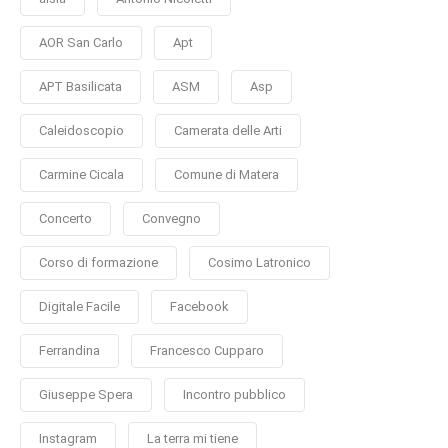
AOR San Carlo
Apt
APT Basilicata
ASM
Asp
Caleidoscopio
Camerata delle Arti
Carmine Cicala
Comune di Matera
Concerto
Convegno
Corso di formazione
Cosimo Latronico
Digitale Facile
Facebook
Ferrandina
Francesco Cupparo
Giuseppe Spera
Incontro pubblico
Instagram
La terra mi tiene