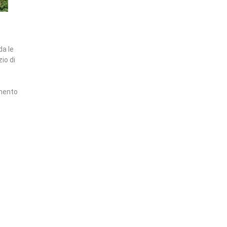
da le
io di
amento