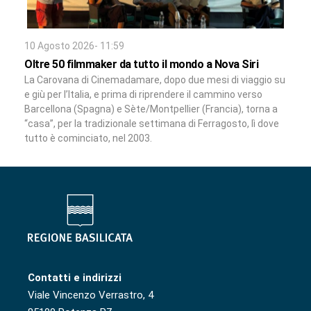
10 Agosto 2026- 11:59
Oltre 50 filmmaker da tutto il mondo a Nova Siri
La Carovana di Cinemadamare, dopo due mesi di viaggio su
e giù per l’Italia, e prima di riprendere il cammino verso
Barcellona (Spagna) e Sète/Montpellier (Francia), torna a
“casa”, per la tradizionale settimana di Ferragosto, lì dove
tutto è cominciato, nel 2003.
Contatti e indirizzi
Viale Vincenzo Verrastro, 4