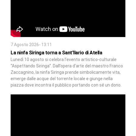
7 Agosto 2026- 13:11
La ninfa Siringa torna a Sant’Ilario di Atella
Lunedì 10 agosto si celebra l’evento artistico-culturale
“Aspettando Siringa”. Dall’opera d’arte del maestro Franco
Zaccagnino, la ninfa Siringa prende simbolicamente vita,
emerge dalle acque del torrente locale e giunge nella
piazza dove incontra il pubblico portando con sé un dono.