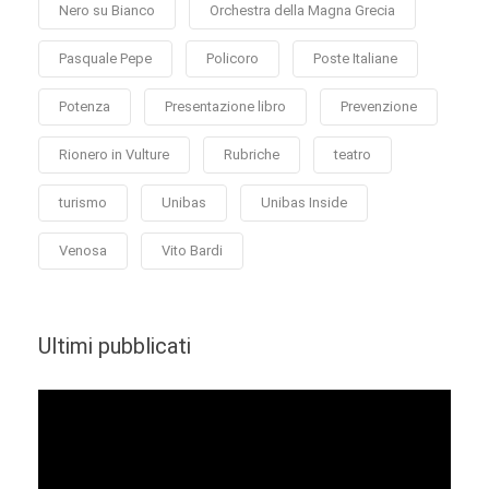
Nero su Bianco
Orchestra della Magna Grecia
Pasquale Pepe
Policoro
Poste Italiane
Potenza
Presentazione libro
Prevenzione
Rionero in Vulture
Rubriche
teatro
turismo
Unibas
Unibas Inside
Venosa
Vito Bardi
Ultimi pubblicati