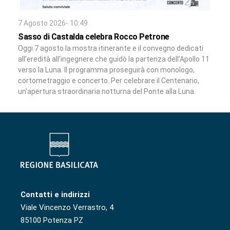
7 Agosto 2026- 10:49
Sasso di Castalda celebra Rocco Petrone
Oggi 7 agosto la mostra itinerante e il convegno dedicati
all’eredità all’ingegnere che guidò la partenza dell’Apollo 11
verso la Luna. Il programma proseguirà con monologo,
cortometraggio e concerto. Per celebrare il Centenario,
un’apertura straordinaria notturna del Ponte alla Luna.
Contatti e indirizzi
Viale Vincenzo Verrastro, 4
85100 Potenza PZ