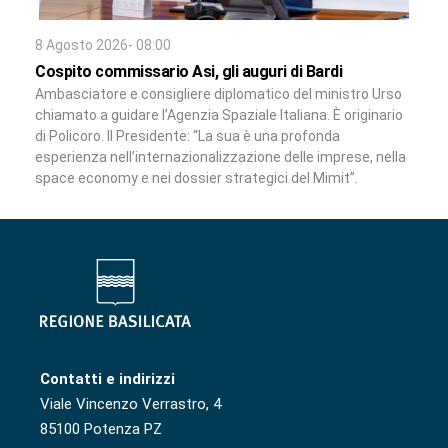
8 Agosto 2026- 08:00
Cospito commissario Asi, gli auguri di Bardi
Ambasciatore e consigliere diplomatico del ministro Urso
chiamato a guidare l’Agenzia Spaziale Italiana. È originario
di Policoro. Il Presidente: “La sua è una profonda
esperienza nell’internazionalizzazione delle imprese, nella
space economy e nei dossier strategici del Mimit”.
Contatti e indirizzi
Viale Vincenzo Verrastro, 4
85100 Potenza PZ