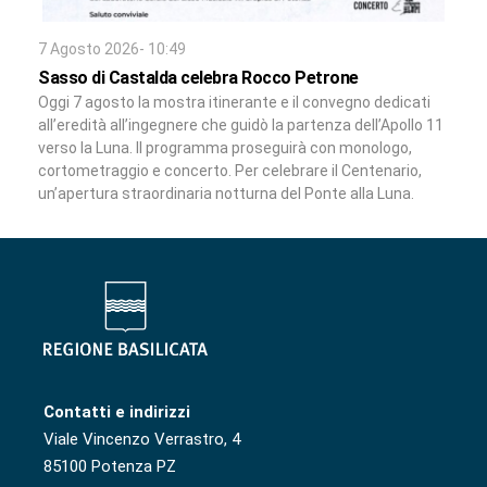
7 Agosto 2026- 10:49
Sasso di Castalda celebra Rocco Petrone
Oggi 7 agosto la mostra itinerante e il convegno dedicati
all’eredità all’ingegnere che guidò la partenza dell’Apollo 11
verso la Luna. Il programma proseguirà con monologo,
cortometraggio e concerto. Per celebrare il Centenario,
un’apertura straordinaria notturna del Ponte alla Luna.
Contatti e indirizzi
Viale Vincenzo Verrastro, 4
85100 Potenza PZ