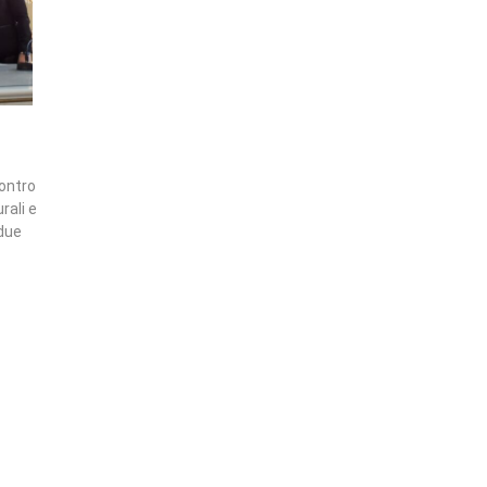
contro
rali e
 due