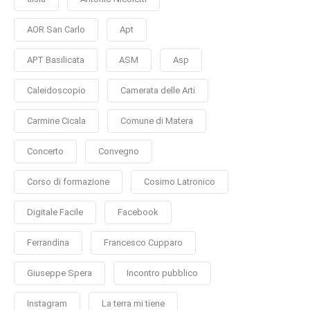
AOR San Carlo
Apt
APT Basilicata
ASM
Asp
Caleidoscopio
Camerata delle Arti
Carmine Cicala
Comune di Matera
Concerto
Convegno
Corso di formazione
Cosimo Latronico
Digitale Facile
Facebook
Ferrandina
Francesco Cupparo
Giuseppe Spera
Incontro pubblico
Instagram
La terra mi tiene