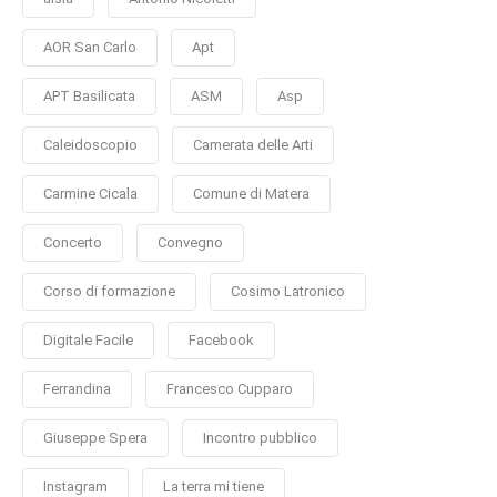
AOR San Carlo
Apt
APT Basilicata
ASM
Asp
Caleidoscopio
Camerata delle Arti
Carmine Cicala
Comune di Matera
Concerto
Convegno
Corso di formazione
Cosimo Latronico
Digitale Facile
Facebook
Ferrandina
Francesco Cupparo
Giuseppe Spera
Incontro pubblico
Instagram
La terra mi tiene