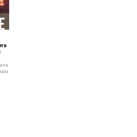
era
1
stra
zzata