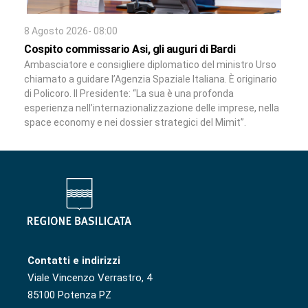
8 Agosto 2026- 08:00
Cospito commissario Asi, gli auguri di Bardi
Ambasciatore e consigliere diplomatico del ministro Urso
chiamato a guidare l’Agenzia Spaziale Italiana. È originario
di Policoro. Il Presidente: “La sua è una profonda
esperienza nell’internazionalizzazione delle imprese, nella
space economy e nei dossier strategici del Mimit”.
Contatti e indirizzi
Viale Vincenzo Verrastro, 4
85100 Potenza PZ