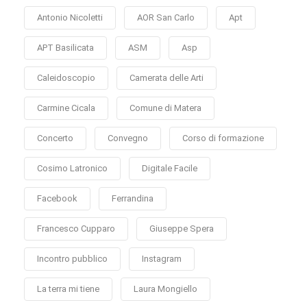
Antonio Nicoletti
AOR San Carlo
Apt
APT Basilicata
ASM
Asp
Caleidoscopio
Camerata delle Arti
Carmine Cicala
Comune di Matera
Concerto
Convegno
Corso di formazione
Cosimo Latronico
Digitale Facile
Facebook
Ferrandina
Francesco Cupparo
Giuseppe Spera
Incontro pubblico
Instagram
La terra mi tiene
Laura Mongiello