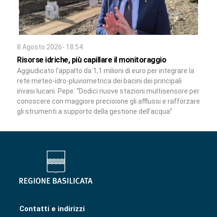
8 Agosto 2026- 18:54
Risorse idriche, più capillare il monitoraggio
Aggiudicato l’appalto da 1,1 milioni di euro per integrare la
rete meteo-idro-pluviometrica dei bacini dei principali
invasi lucani. Pepe: “Dodici nuove stazioni multisensore per
conoscere con maggiore precisione gli afflussi e rafforzare
gli strumenti a supporto della gestione dell’acqua”
Contatti e indirizzi