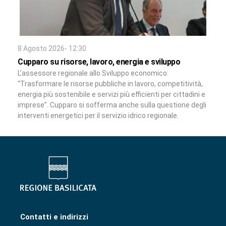
8 Agosto 2026- 12:30
Cupparo su risorse, lavoro, energia e sviluppo
L’assessore regionale allo Sviluppo economico:
“Trasformare le risorse pubbliche in lavoro, competitività,
energia più sostenibile e servizi più efficienti per cittadini e
imprese”. Cupparo si sofferma anche sulla questione degli
interventi energetici per il servizio idrico regionale.
Contatti e indirizzi