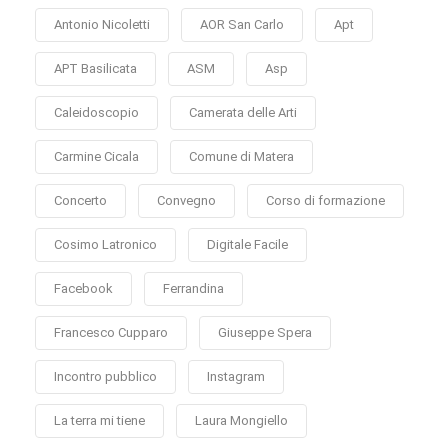
Antonio Nicoletti
AOR San Carlo
Apt
APT Basilicata
ASM
Asp
Caleidoscopio
Camerata delle Arti
Carmine Cicala
Comune di Matera
Concerto
Convegno
Corso di formazione
Cosimo Latronico
Digitale Facile
Facebook
Ferrandina
Francesco Cupparo
Giuseppe Spera
Incontro pubblico
Instagram
La terra mi tiene
Laura Mongiello