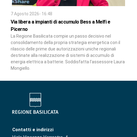
7 Agosto 2026- 16:48
Via libera a impianti di accumulo Bess a Melfi e
Picerno
La Regione Basilicata compie un passo decisivo nel
consolidamento della propria strategia energetica con il
rilascio delle prime due autorizzazioni uniche regionali
destinate alla realizzazione di sistemi di accumulo di
energia elettrica a batterie. Soddisfatta l’assessore Laura
Mongiello.
Contatti e indirizzi