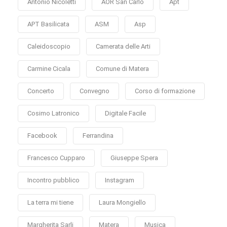
Antonio Nicoletti
AOR San Carlo
Apt
APT Basilicata
ASM
Asp
Caleidoscopio
Camerata delle Arti
Carmine Cicala
Comune di Matera
Concerto
Convegno
Corso di formazione
Cosimo Latronico
Digitale Facile
Facebook
Ferrandina
Francesco Cupparo
Giuseppe Spera
Incontro pubblico
Instagram
La terra mi tiene
Laura Mongiello
Margherita Sarli
Matera
Musica