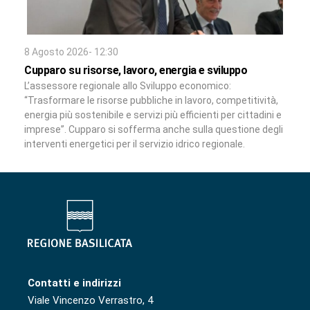
8 Agosto 2026- 12:30
Cupparo su risorse, lavoro, energia e sviluppo
L’assessore regionale allo Sviluppo economico:
“Trasformare le risorse pubbliche in lavoro, competitività,
energia più sostenibile e servizi più efficienti per cittadini e
imprese”. Cupparo si sofferma anche sulla questione degli
interventi energetici per il servizio idrico regionale.
Contatti e indirizzi
Viale Vincenzo Verrastro, 4