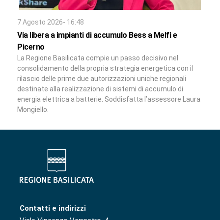
7 Agosto 2026- 16:48
Via libera a impianti di accumulo Bess a Melfi e
Picerno
La Regione Basilicata compie un passo decisivo nel
consolidamento della propria strategia energetica con il
rilascio delle prime due autorizzazioni uniche regionali
destinate alla realizzazione di sistemi di accumulo di
energia elettrica a batterie. Soddisfatta l’assessore Laura
Mongiello.
Contatti e indirizzi