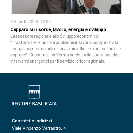
8 Agosto 2026- 12:30
Cupparo su risorse, lavoro, energia e sviluppo
L’assessore regionale allo Sviluppo economico:
“Trasformare le risorse pubbliche in lavoro, competitività,
energia più sostenibile e servizi più efficienti per cittadini e
imprese”. Cupparo si sofferma anche sulla questione degli
interventi energetici per il servizio idrico regionale.
Contatti e indirizzi
Viale Vincenzo Verrastro, 4