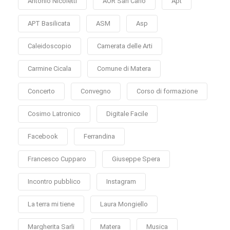
Antonio Nicoletti
AOR San Carlo
Apt
APT Basilicata
ASM
Asp
Caleidoscopio
Camerata delle Arti
Carmine Cicala
Comune di Matera
Concerto
Convegno
Corso di formazione
Cosimo Latronico
Digitale Facile
Facebook
Ferrandina
Francesco Cupparo
Giuseppe Spera
Incontro pubblico
Instagram
La terra mi tiene
Laura Mongiello
Margherita Sarli
Matera
Musica