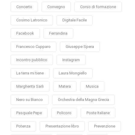
Concerto
Convegno
Corso di formazione
Cosimo Latronico
Digitale Facile
Facebook
Ferrandina
Francesco Cupparo
Giuseppe Spera
Incontro pubblico
Instagram
La terra mi tiene
Laura Mongiello
Margherita Sarli
Matera
Musica
Nero su Bianco
Orchestra della Magna Grecia
Pasquale Pepe
Policoro
Poste Italiane
Potenza
Presentazione libro
Prevenzione