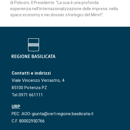
di Policoro. Il Presidente: “La sua è una profonda
esperienza nell’internazionalizzazione delle imprese, nella
space economy e nei dossier strategici del Mimit”.
Contatti e indirizzi
Viale Vincenzo Verrastro, 4
85100 Potenza PZ
Tel 0971 661111
URP
PEC: AOO-giunta@cert.regione.basilicata.it
C.F. 80002950766