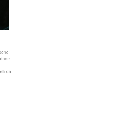
 sono
andone
lli da