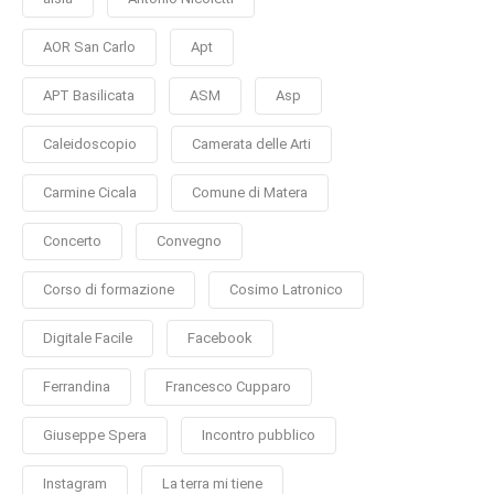
AOR San Carlo
Apt
APT Basilicata
ASM
Asp
Caleidoscopio
Camerata delle Arti
Carmine Cicala
Comune di Matera
Concerto
Convegno
Corso di formazione
Cosimo Latronico
Digitale Facile
Facebook
Ferrandina
Francesco Cupparo
Giuseppe Spera
Incontro pubblico
Instagram
La terra mi tiene