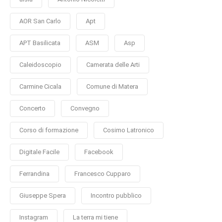
AOR San Carlo
Apt
APT Basilicata
ASM
Asp
Caleidoscopio
Camerata delle Arti
Carmine Cicala
Comune di Matera
Concerto
Convegno
Corso di formazione
Cosimo Latronico
Digitale Facile
Facebook
Ferrandina
Francesco Cupparo
Giuseppe Spera
Incontro pubblico
Instagram
La terra mi tiene