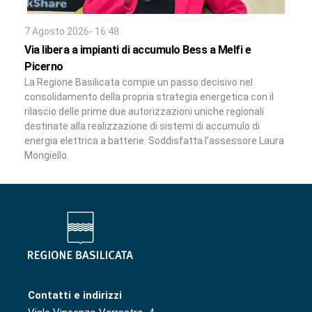
7 Agosto 2026- 16:48
Via libera a impianti di accumulo Bess a Melfi e
Picerno
La Regione Basilicata compie un passo decisivo nel
consolidamento della propria strategia energetica con il
rilascio delle prime due autorizzazioni uniche regionali
destinate alla realizzazione di sistemi di accumulo di
energia elettrica a batterie. Soddisfatta l’assessore Laura
Mongiello.
Contatti e indirizzi