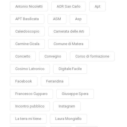
Antonio Nicoletti
AOR San Carlo
Apt
APT Basilicata
ASM
Asp
Caleidoscopio
Camerata delle Arti
Carmine Cicala
Comune di Matera
Concerto
Convegno
Corso di formazione
Cosimo Latronico
Digitale Facile
Facebook
Ferrandina
Francesco Cupparo
Giuseppe Spera
Incontro pubblico
Instagram
La terra mi tiene
Laura Mongiello