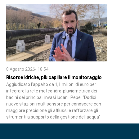
8 Agosto 2026- 18:54
Risorse idriche, più capillare il monitoraggio
Aggiudicato l’appalto da 1,1 milioni di euro per
integrare la rete meteo-idro-pluviometrica dei
bacini dei principali invasi lucani. Pepe: “Dodici
nuove stazioni multisensore per conoscere con
maggiore precisione gli afflussi e rafforzare gli
strumenti a supporto della gestione dell’acqua”