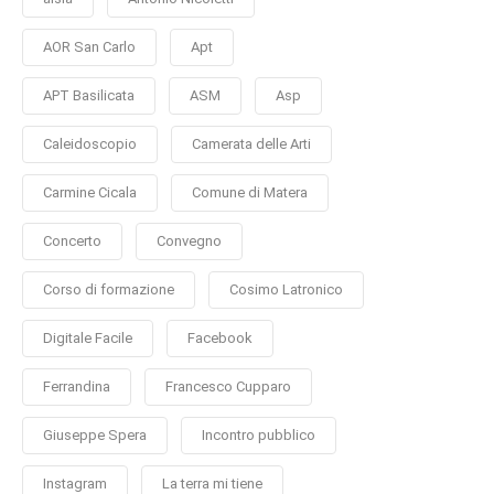
AOR San Carlo
Apt
APT Basilicata
ASM
Asp
Caleidoscopio
Camerata delle Arti
Carmine Cicala
Comune di Matera
Concerto
Convegno
Corso di formazione
Cosimo Latronico
Digitale Facile
Facebook
Ferrandina
Francesco Cupparo
Giuseppe Spera
Incontro pubblico
Instagram
La terra mi tiene